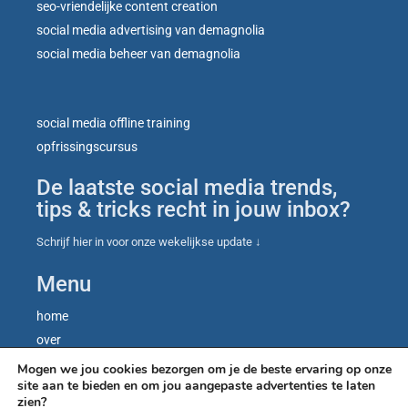
seo-vriendelijke content creation
social media advertising van demagnolia
social media beheer van demagnolia
social media offline training
opfrissingscursus
De laatste social media trends,
tips & tricks recht in jouw inbox?
Schrijf hier in voor onze wekelijkse update ↓
Menu
home
over
contact
Mogen we jou cookies bezorgen om je de beste ervaring op onze
site aan te bieden en om jou aangepaste advertenties te laten
blog
zien?