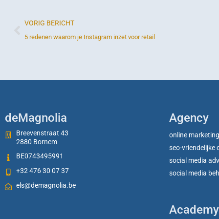
VORIG BERICHT
5 redenen waarom je Instagram inzet voor retail
deMagnolia
Agency
Breevenstraat 43
online marketin
2880 Bornem
seo-vriendelijke
BE0743495991
social media ad
+32 476 30 07 37
social media be
els@demagnolia.be
Academy