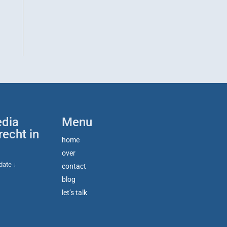
edia
Menu
recht in
home
over
pdate ↓
contact
blog
let’s talk