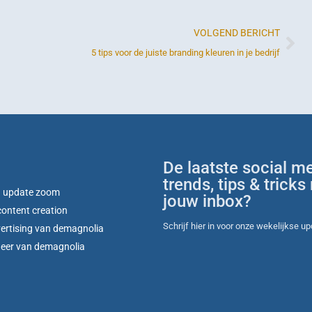
VOLGEND BERICHT
5 tips voor de juiste branding kleuren in je bedrijf
De laatste social m
trends, tips & tricks 
g update zoom
jouw inbox?
 content creation
Schrijf hier in voor onze wekelijkse u
vertising van demagnolia
heer van demagnolia