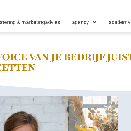
ionering & marketingadvies
agency
academy
oice van je bedrijf juis
zetten