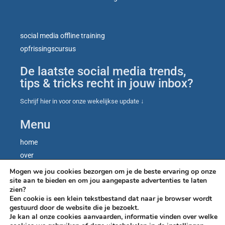
social media offline training
opfrissingscursus
De laatste social media trends,
tips & tricks recht in jouw inbox?
Schrijf hier in voor onze wekelijkse update ↓
Menu
home
over
contact
Mogen we jou cookies bezorgen om je de beste ervaring op onze
site aan te bieden en om jou aangepaste advertenties te laten
blog
zien?
let’s talk
Een cookie is een klein tekstbestand dat naar je browser wordt
gestuurd door de website die je bezoekt.
Je kan al onze cookies aanvaarden, informatie vinden over welke