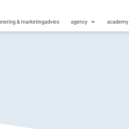
ionering & marketingadvies
agency
academy