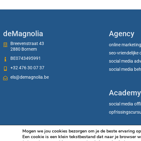
deMagnolia
Agency
Breevenstraat 43
online marketin
2880 Bornem
seo-vriendelijke
BE0743495991
social media ad
+32 476 30 07 37
social media be
els@demagnolia.be
Academy
social media offl
opfrissingscurs
Mogen we jou cookies bezorgen om je de beste ervaring op 
Een cookie is een klein tekstbestand dat naar je browser w