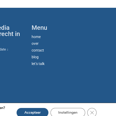
edia
Menu
recht in
home
over
pdate ↓
contact
blog
let’s talk
en?
Sluit AVG
Accepteer
Instellingen