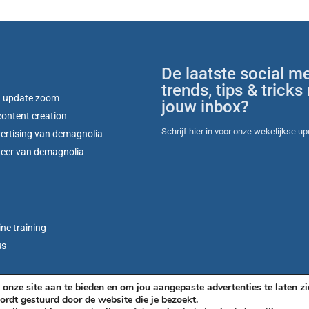
De laatste social m
trends, tips & tricks 
g update zoom
jouw inbox?
 content creation
Schrijf hier in voor onze wekelijkse u
vertising van demagnolia
heer van demagnolia
ine training
us
onze site aan te bieden en om jou aangepaste advertenties te laten zi
ordt gestuurd door de website die je bezoekt.
Algemene voorwaarden
Privacy beleid