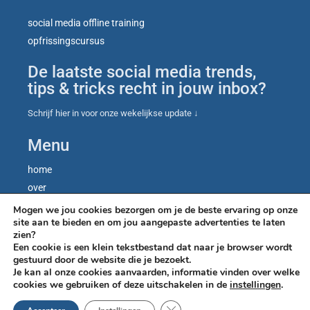
social media offline training
opfrissingscursus
De laatste social media trends,
tips & tricks recht in jouw inbox?
Schrijf hier in voor onze wekelijkse update ↓
Menu
home
over
contact
Mogen we jou cookies bezorgen om je de beste ervaring op onze
site aan te bieden en om jou aangepaste advertenties te laten
blog
zien?
let’s talk
Een cookie is een klein tekstbestand dat naar je browser wordt
gestuurd door de website die je bezoekt.
Je kan al onze cookies aanvaarden, informatie vinden over welke
cookies we gebruiken of deze uitschakelen in de
instellingen
.
Sluit AVG/GDPR cooki