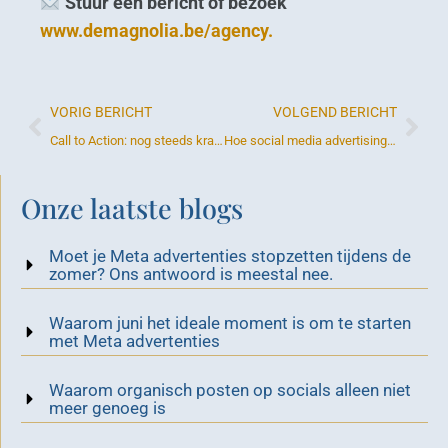
Stuur een bericht of bezoek
www.demagnolia.be/agency.
VORIG BERICHT
VOLGEND BERICHT
Call to Action: nog steeds krachtig of achterhaald?
Hoe social media advertising je bedrijf kan laten groeien – zonder je budget te verspillen
Onze laatste blogs
Moet je Meta advertenties stopzetten tijdens de
zomer? Ons antwoord is meestal nee.
Waarom juni het ideale moment is om te starten
met Meta advertenties
Waarom organisch posten op socials alleen niet
meer genoeg is