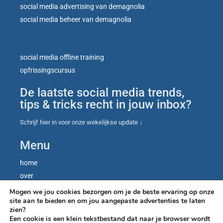
social media advertising van demagnolia
social media beheer van demagnolia
social media offline training
opfrissingscursus
De laatste social media trends,
tips & tricks recht in jouw inbox?
Schrijf hier in voor onze wekelijkse update ↓
Menu
home
over
contact
Mogen we jou cookies bezorgen om je de beste ervaring op onze
site aan te bieden en om jou aangepaste advertenties te laten
blog
zien?
let’s talk
Een cookie is een klein tekstbestand dat naar je browser wordt