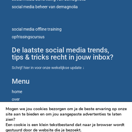
social media beheer van demagnolia
social media offline training
opfrissingscursus
De laatste social media trends,
tips & tricks recht in jouw inbox?
Schrijf hier in voor onze wekelijkse update ↓
Menu
home
over
contact
Mogen we jou cookies bezorgen om je de beste ervaring op onze
site aan te bieden en om jou aangepaste advertenties te laten
blog
zien?
let’s talk
Een cookie is een klein tekstbestand dat naar je browser wordt
gestuurd door de website die je bezoekt.